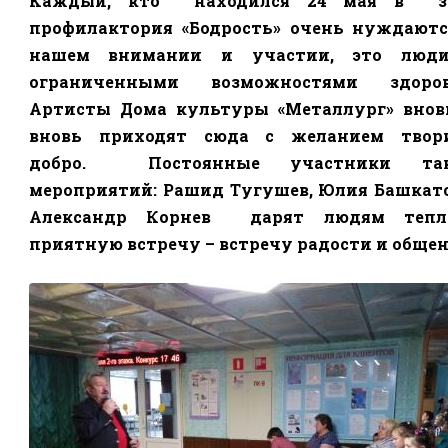
Каждый, кто
находился 24 мая в
з
профилактория «Бодрость»
очень
нуждаютс
нашем внимании и участии, это люд
ограниченными возможностями здоров
Артисты Дома культуры «Металлург» внов
вновь приходят сюда с желанием твор
добро.
Постоянные участники та
мероприятий: Рашид Тугушев, Юлия Башкато
Александр Корнев
дарят людям тепл
приятную встречу – встречу радости и общен