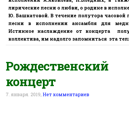
лирические песни о любви, о родине в исполн
Ю. Башкатовой. В течение полутора часовой
песни в исполнении ансамбля для медно
Истинное наслаждение от концерта
пол
коллектива, им надолго запомниться
эта теп
Рождественский
концерт
7. января. 2019,
Нет комментариев