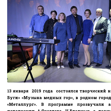
13 января
2019 года
состоялся творческий к
Буги» «Музыка медных гор», в родном горо
«Металлург».
В программе прозвучали а
исполнении А.Яковлева, Н.Бледных, а так